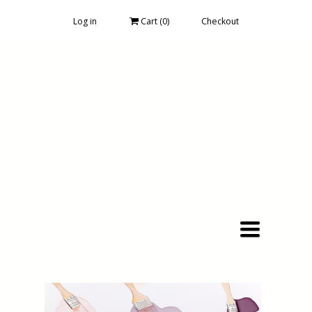
Log in
Cart (
0
)
Checkout
Toggle
navigation