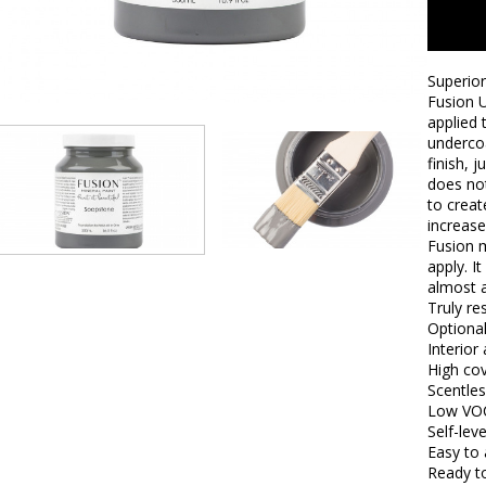
Superior
Fusion U
applied 
undercoa
finish, 
does not
to creat
increase
Fusion m
apply. I
almost a
Truly res
Optional
Interior
High co
Scentles
Low VO
Self-leve
Easy to 
Ready t