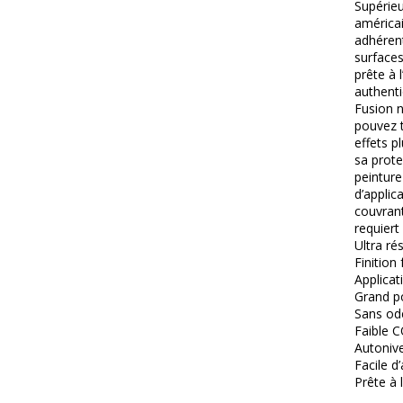
Supérieu
américai
adhérent
surfaces
prête à 
authenti
Fusion n
pouvez t
effets p
sa prote
peinture
d’applic
couvrant
requiert
Ultra rés
Finition 
Applicati
Grand po
Sans ode
Faible C
Autonive
Facile d’
Prête à 