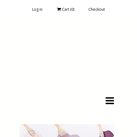
Log in
Cart (
0
)
Checkout
Toggle
navigation