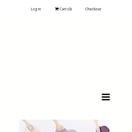
Log in
Cart (
0
)
Checkout
Toggle
navigation