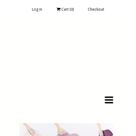
Log in
Cart (
0
)
Checkout
Toggle
navigation