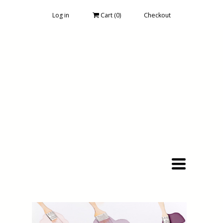
Log in
Cart (
0
)
Checkout
Toggle
navigation