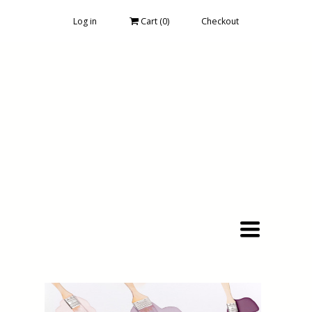
Log in
Cart (
0
)
Checkout
Toggle
navigation