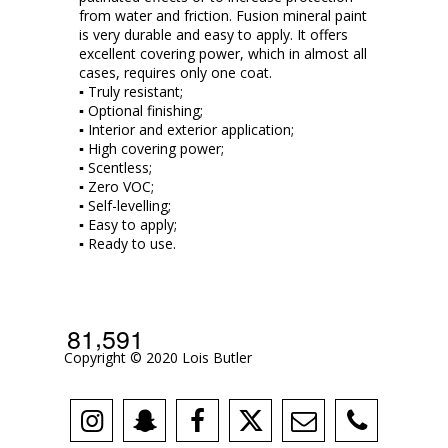
from water and friction. Fusion mineral paint
is very durable and easy to apply. It offers
excellent covering power, which in almost all
cases, requires only one coat.
▪ Truly resistant;
▪ Optional finishing;
▪ Interior and exterior application;
▪ High covering power;
▪ Scentless;
▪ Zero VOC;
▪ Self-levelling;
▪ Easy to apply;
▪ Ready to use.
,
8
1
5
9
1
Copyright © 2020 Lois Butler