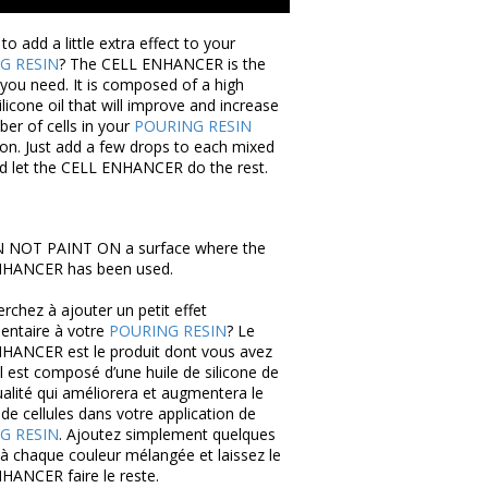
to add a little extra effect to your
G RESIN
? The CELL ENHANCER is the
you need. It is composed of a high
silicone oil that will improve and increase
er of cells in your
POURING RESIN
ion. Just add a few drops to each mixed
nd let the CELL ENHANCER do the rest.
 NOT PAINT ON a surface where the
HANCER has been used.
rchez à ajouter un petit effet
entaire à votre
POURING RESIN
? Le
HANCER est le produit dont vous avez
Il est composé d’une huile de silicone de
alité qui améliorera et augmentera le
e cellules dans votre application de
G RESIN
. Ajoutez simplement quelques
à chaque couleur mélangée et laissez le
HANCER faire le reste.