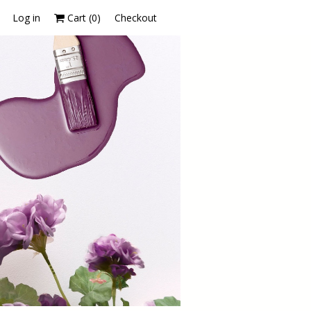
Log in
Cart (
0
)
Checkout