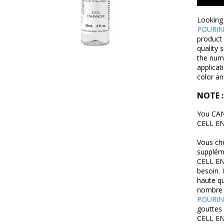
Looking 
POURIN
product 
quality 
the numb
applicat
color a
NOTE :
You CAN
CELL EN
Vous che
supplém
CELL EN
besoin. 
haute qu
nombre d
POURIN
gouttes 
CELL EN