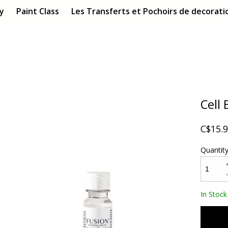
ry
Paint Class
Les Transferts et Pochoirs de decoratio
Cell
C$15.
Quantit
In Stock