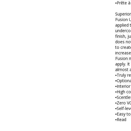
▪Prête à 
Superior
Fusion U
applied 
undercoa
finish, 
does not
to creat
increase
Fusion m
apply. I
almost a
▪Truly re
▪Optional
▪Interio
▪High co
▪Scentle
▪Zero V
▪Self-lev
▪Easy to
▪Read