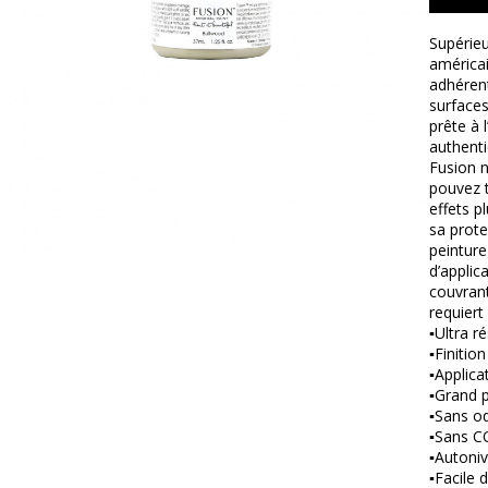
Supérieu
américai
adhérent
surfaces
prête à 
authenti
Fusion n
pouvez t
effets p
sa prote
peinture
d’applic
couvrant
requiert
▪Ultra ré
▪Finition
▪Applica
▪Grand p
▪Sans od
▪Sans C
▪Autoniv
▪Facile d