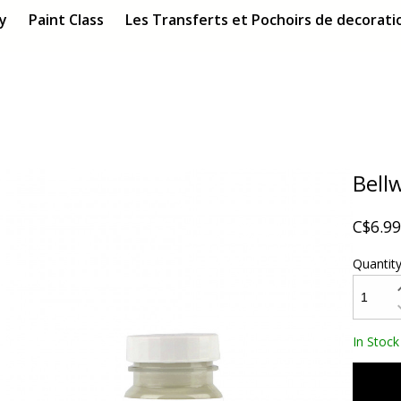
ry
Paint Class
Les Transferts et Pochoirs de decoratio
Bell
C$6.99
Quantit
In Stock