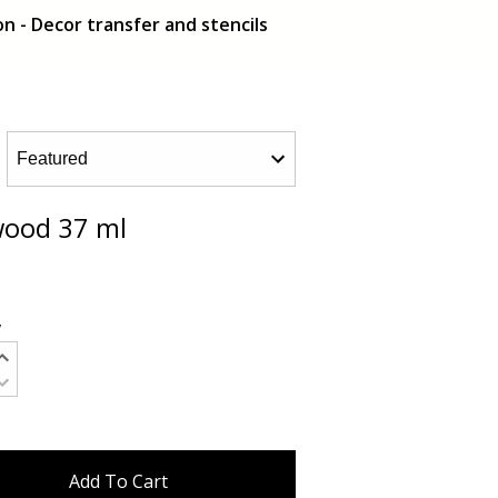
n - Decor transfer and stencils
wood 37 ml
y
Add To Cart