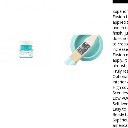
Superior
Fusion U
applied 
undercoa
finish, 
does not
to creat
increase
Fusion m
apply. I
almost a
Truly res
Optional
Interior
High co
Scentles
Low VO
Self-leve
Easy to 
Ready t
Supérieu
américai