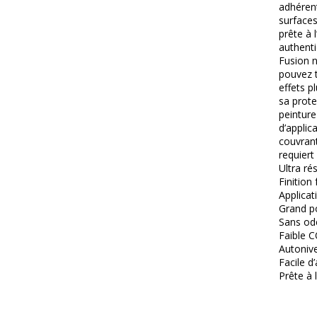
adhérent
surfaces
prête à 
authenti
Fusion n
pouvez t
effets p
sa prote
peinture
d’applic
couvrant
requiert
Ultra rés
Finition 
Applicati
Grand po
Sans ode
Faible C
Autonive
Facile d’
Prête à 