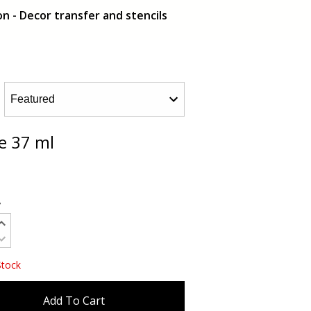
n - Decor transfer and stencils
e 37 ml
y
Stock
Add To Cart