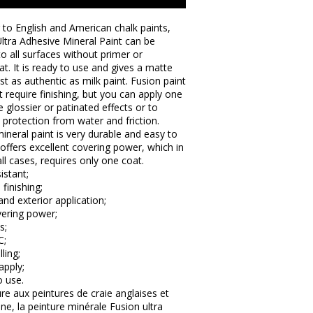
 to English and American chalk paints,
ltra Adhesive Mineral Paint can be
to all surfaces without primer or
t. It is ready to use and gives a matte
just as authentic as milk paint. Fusion paint
 require finishing, but you can apply one
e glossier or patinated effects or to
 protection from water and friction.
ineral paint is very durable and easy to
t offers excellent covering power, which in
ll cases, requires only one coat.
istant;
 finishing;
 and exterior application;
vering power;
s;
C;
lling;
apply;
o use.
re aux peintures de craie anglaises et
ne, la peinture minérale Fusion ultra