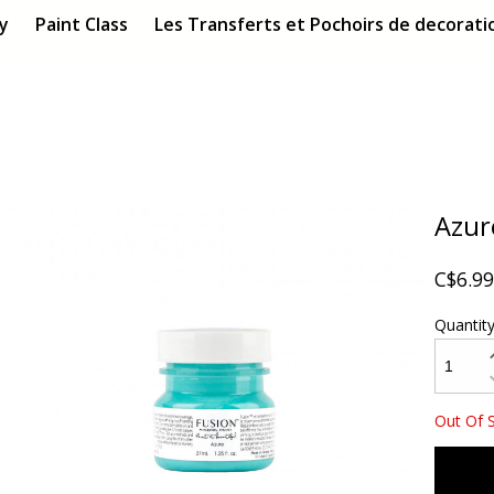
ry
Paint Class
Les Transferts et Pochoirs de decoratio
Azur
C$6.99
Quantit
Out Of 