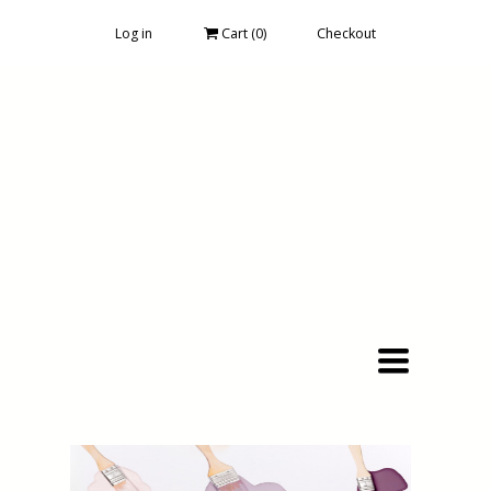
Log in
Cart (
0
)
Checkout
Toggle
navigation