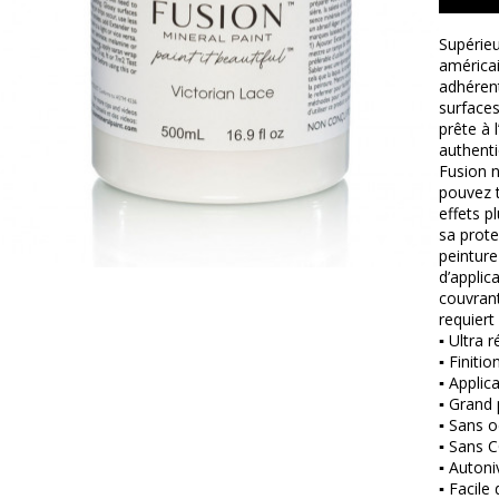
Supérieu
américai
adhérent
surfaces
prête à 
authenti
Fusion n
pouvez t
effets p
sa prote
peinture
d’applic
couvrant
requiert
▪ Ultra r
▪ Finitio
▪ Applica
▪ Grand 
▪ Sans o
▪ Sans 
▪ Autoni
▪ Facile 