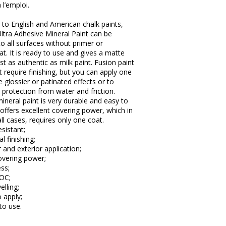
 l’emploi.
 to English and American chalk paints,
ltra Adhesive Mineral Paint can be
to all surfaces without primer or
t. It is ready to use and gives a matte
just as authentic as milk paint. Fusion paint
 require finishing, but you can apply one
e glossier or patinated effects or to
 protection from water and friction.
ineral paint is very durable and easy to
t offers excellent covering power, which in
ll cases, requires only one coat.
esistant;
l finishing;
r and exterior application;
overing power;
ess;
VOC;
velling;
o apply;
to use.