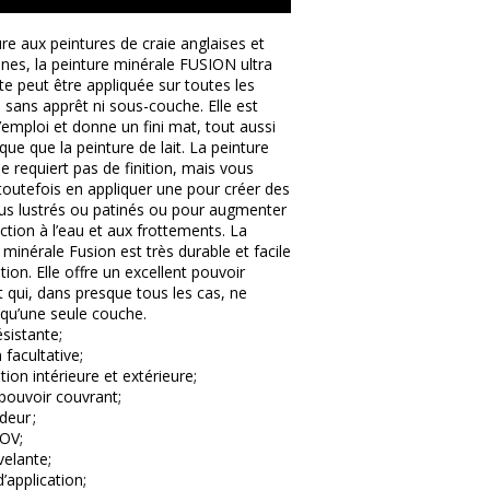
re aux peintures de craie anglaises et
nes, la peinture minérale FUSION ultra
e peut être appliquée sur toutes les
 sans apprêt ni sous-couche. Elle est
l’emploi et donne un fini mat, tout aussi
que que la peinture de lait. La peinture
e requiert pas de finition, mais vous
outefois en appliquer une pour créer des
lus lustrés ou patinés ou pour augmenter
ction à l’eau et aux frottements. La
 minérale Fusion est très durable et facile
ation. Elle offre un excellent pouvoir
 qui, dans presque tous les cas, ne
 qu’une seule couche.
ésistante;
n facultative;
tion intérieure et extérieure;
pouvoir couvrant;
deur ;
COV;
velante;
d’application;