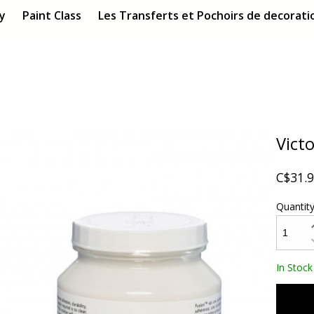
ry
Paint Class
Les Transferts et Pochoirs de decoratio
Vict
C$31.
Quantit
In Stock