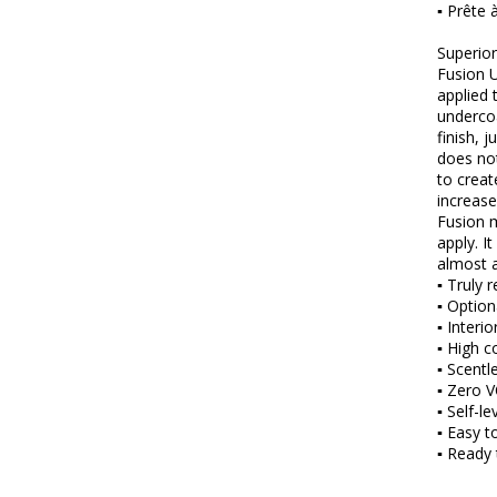
▪ Prête à
Superior
Fusion U
applied 
undercoa
finish, 
does not
to creat
increase
Fusion m
apply. I
almost a
▪ Truly r
▪ Optiona
▪ Interio
▪ High c
▪ Scentl
▪ Zero 
▪ Self-le
▪ Easy t
▪ Ready 