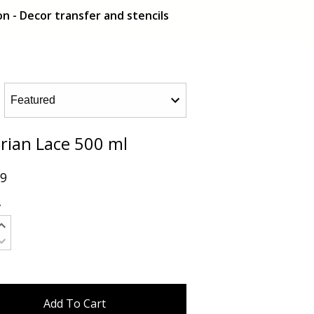
n - Decor transfer and stencils
orian Lace 500 ml
99
y
Add To Cart