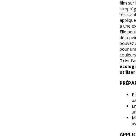
film sur 
s’imprèg
résistan
applique
a une ex
Elle peu
déjà pei
pouvez a
pour une
couleurs
Très fac
écologi
utiliser
PRÉPA
Po
pa
En
un
Mé
av
APPLIC