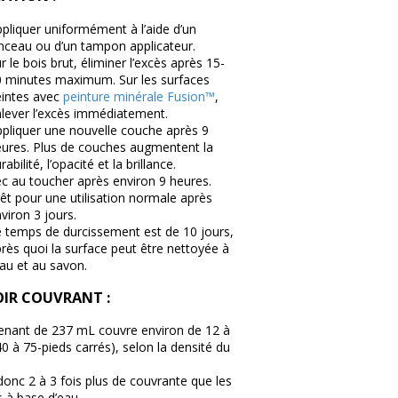
pliquer uniformément à l’aide d’un
nceau ou d’un tampon applicateur.
r le bois brut, éliminer l’excès après 15-
 minutes maximum. Sur les surfaces
eintes avec
peinture minérale Fusion™
,
lever l’excès immédiatement.
pliquer une nouvelle couche après 9
ures. Plus de couches augmentent la
rabilité, l’opacité et la brillance.
c au toucher après environ 9 heures.
êt pour une utilisation normale après
viron 3 jours.
 temps de durcissement est de 10 jours,
rès quoi la surface peut être nettoyée à
eau et au savon.
IR COUVRANT :
enant de 237 mL couvre environ de 12 à
0 à 75-pieds carrés), selon la densité du
 donc 2 à 3 fois plus de couvrante que les
s à base d’eau.