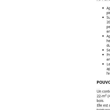
Ap
pi
Su
20
p
en
Ap
he
du
Se
Pr
en
Le
ap
l’
POUVO
Un cont
2
22-m
(4
bois.
Elle est
teinture