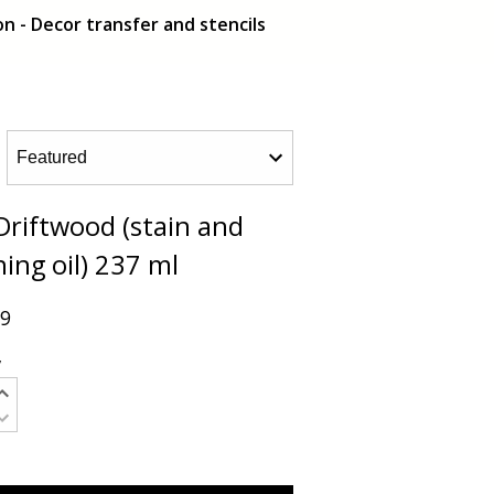
n - Decor transfer and stencils
Driftwood (stain and
hing oil) 237 ml
99
y