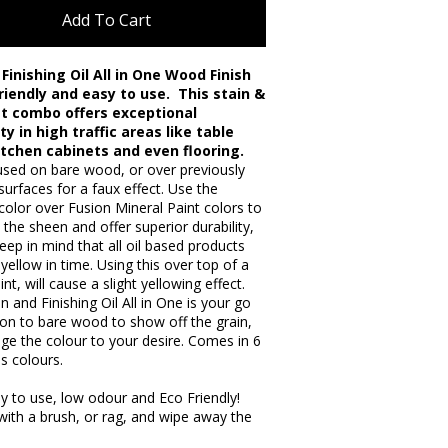
Add To Cart
 Finishing Oil All in One Wood Finish
Friendly and easy to use. This stain &
t combo offers exceptional
ty in high traffic areas like table
itchen cabinets and even flooring.
used on bare wood, or over previously
surfaces for a faux effect. Use the
color over Fusion Mineral Paint colors to
 the sheen and offer superior durability,
eep in mind that all oil based products
y yellow in time. Using this over top of a
nt, will cause a slight yellowing effect.
in and Finishing Oil All in One is your go
ion to bare wood to show off the grain,
ge the colour to your desire. Comes in 6
s colours.
y to use, low odour and Eco Friendly!
 with a brush, or rag, and wipe away the