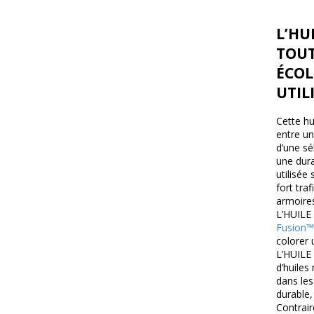
L’HU
TOUT
ÉCOL
UTIL
Cette h
entre un
d’une sé
une dura
utilisée
fort tra
armoires
L’HUILE
Fusion™
colorer 
L’HUILE
d’huiles
dans les
durable,
Contrair