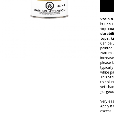
Stain &
is Eco 
top coa
durabili
tops, k
Can be 
painted 
Natural 
increase
please k
typicall
white pai
This Sta
to solut
yet chan
gorgeou
Very eas
Apply it
excess.