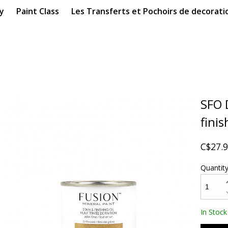
ry
Paint Class
Les Transferts et Pochoirs de decoratio
SFO 
finis
C$27.
Quantit
In Stock