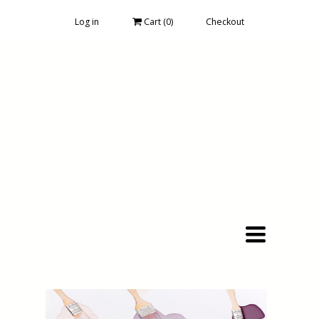
Log in
Cart (
0
)
Checkout
Toggle
navigation