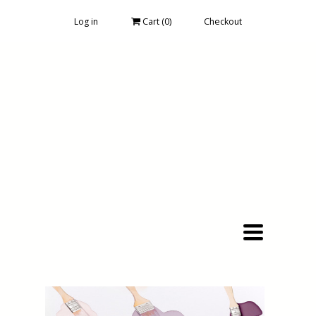
Log in
Cart (
0
)
Checkout
Toggle
navigation