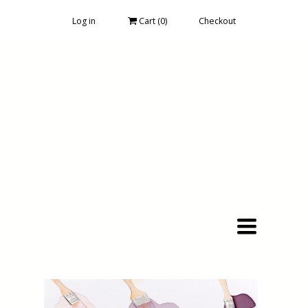
Log in
Cart (
0
)
Checkout
Toggle
navigation